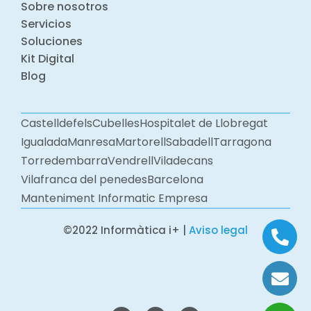
Sobre nosotros
Servicios
Soluciones
Kit Digital
Blog
Castelldefels
Cubelles
Hospitalet de Llobregat
Igualada
Manresa
Martorell
Sabadell
Tarragona
Torredembarra
Vendrell
Viladecans
Vilafranca del penedes
Barcelona
Manteniment Informatic Empresa
©2022 Informàtica i+ |
Aviso legal