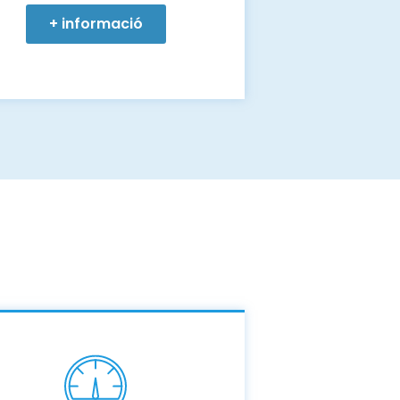
+ informació
b