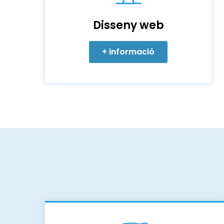
Disseny web
+ informació