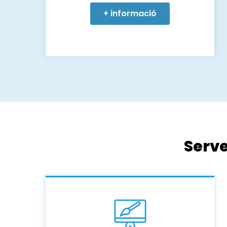
+ informació
Serv