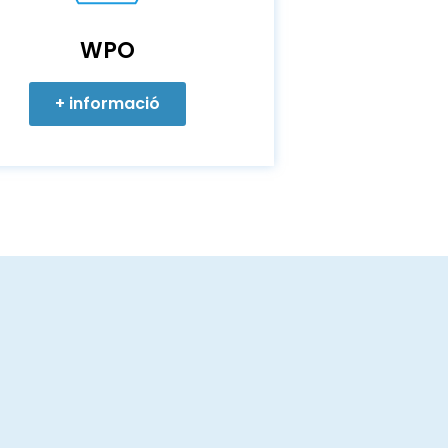
WPO
+ informació