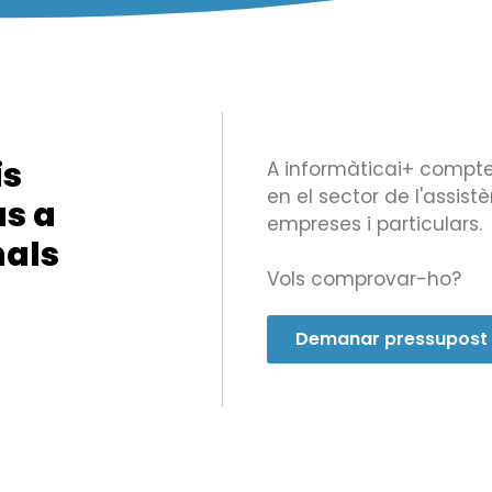
is
A informàticai+ compt
en el sector de l'assist
us a
empreses i particulars.
nals
Vols comprovar-ho?
Demanar pressupost