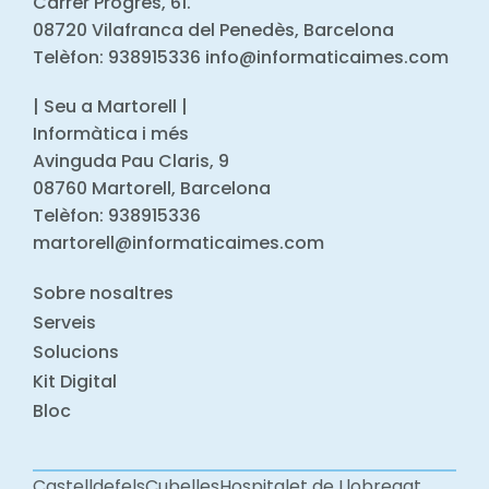
Carrer Progrés, 61.
08720 Vilafranca del Penedès, Barcelona
Telèfon: 938915336 info@informaticaimes.com
| Seu a Martorell |
Informàtica i més
Avinguda Pau Claris, 9
08760 Martorell, Barcelona
Telèfon: 938915336
martorell@informaticaimes.com
Sobre nosaltres
Serveis
Solucions
Kit Digital
Bloc
Castelldefels
Cubelles
Hospitalet de Llobregat