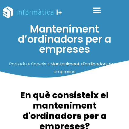
Manteniment
d’ordinadors per a
empreses
Portada
»
Serveis
»
Manteniment d’ordinadors per a
empreses
En què consisteix el
manteniment
d'ordinadors per a
empreses?